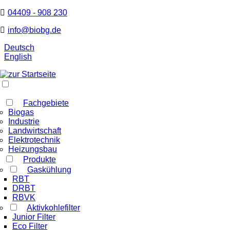
04409 - 908 230
info@biobg.de
Deutsch
English
Fachgebiete
Biogas
Industrie
Landwirtschaft
Elektrotechnik
Heizungsbau
Produkte
Gaskühlung
RBT
DRBT
RBVK
Aktivkohlefilter
Junior Filter
Eco Filter