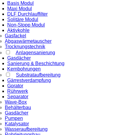
Basis Modul
Maxi Modul
DLF Durchlauffilter
Solitäre Modul
Non-Stopp Modul
Aktivkohle
Gasfackel
Abgaswärmetauscher
Trocknungstechnik
Anlagensanierung
Gasdächer
Sanierung & Beschichtung
Kernbohrungen
Substrataufbereitung
Gärrestverdampfung
Gorator
Rührwerk
Separator
Wave-Box
Behälterbau
Gasdächer
Pumpen
Katalysator
Wasseraufbereitung
Rohrleitungsbau